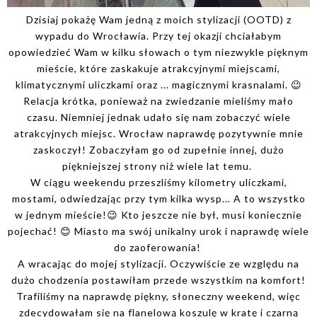
Dzisiaj pokażę Wam jedną z moich stylizacji (OOTD) z
wypadu do Wrocławia. Przy tej okazji chciałabym
opowiedzieć Wam w kilku słowach o tym niezwykle pięknym
mieście, które zaskakuje atrakcyjnymi miejscami,
klimatycznymi uliczkami oraz ... magicznymi krasnalami. 😉
Relacja krótka, ponieważ na zwiedzanie mieliśmy mało
czasu. Niemniej jednak udało się nam zobaczyć wiele
atrakcyjnych miejsc. Wrocław naprawdę pozytywnie mnie
zaskoczył! Zobaczyłam go od zupełnie innej, dużo
piękniejszej strony niż wiele lat temu.
W ciągu weekendu przeszliśmy kilometry uliczkami,
mostami, odwiedzając przy tym kilka wysp... A to wszystko
w jednym mieście!😉 Kto jeszcze nie był, musi koniecznie
pojechać! 😊 Miasto ma swój unikalny urok i naprawdę wiele
do zaoferowania!
A wracając do mojej stylizacji. Oczywiście ze względu na
dużo chodzenia postawiłam przede wszystkim na komfort!
Trafiliśmy na naprawdę piękny, słoneczny weekend, więc
zdecydowałam się na flanelową koszulę w kratę i czarną