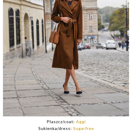
Płaszcz/coat:
Aggi
Sukienka/dress:
Sugarfree