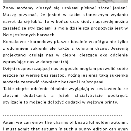
Znów możemy cieszyć się urokami pięknej złotej jesieni.
Muszę przyznać, że jesień w takim słonecznym wydaniu
nawet da się lubić. To w końcu czas kiedy naprawdę można
zaszaleć ze stylizacjami, a moja dzisiejsza propozycja jest w
iście jesiennych barwach.
Koniakowo - karmelowy płaszcz idealnie współgra nie tylko
z odcieniem sukienki ale także z kolorami drzew. Jesienią
projektanci otulają nas w ciepłe, cieszące oko odcienie
wprawiając nas w dobry nastrój.
Dzięki rozpieszczającej nas pogodzie mogłam pozwolić sobie
jeszcze na wersję bez rajstop. Późną jesienią taką sukienkę
możecie zestawić również z botkami i rajstopami.
Takie ciepłe odcienie idealnie wyglądają w zestawieniu ze
złotymi dodatkami, a jeżeli chciałybyście podkręcić
stylizacje to możecie dołożyć dodatki w wężowe printy.
-----------------------------------------------------------------------
--------------------------------------------------------------------
Again we can enjoy the charms of beautiful golden autumn.
I must admit that autumn in such a sunny edition can even