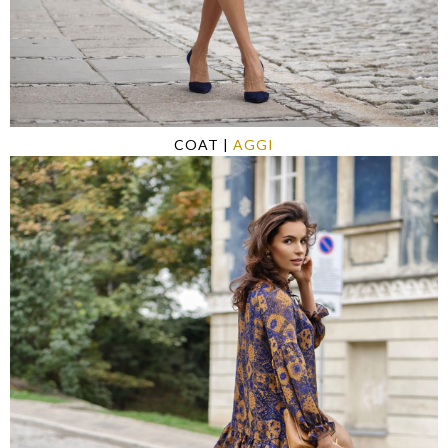
COAT
|
AGGI