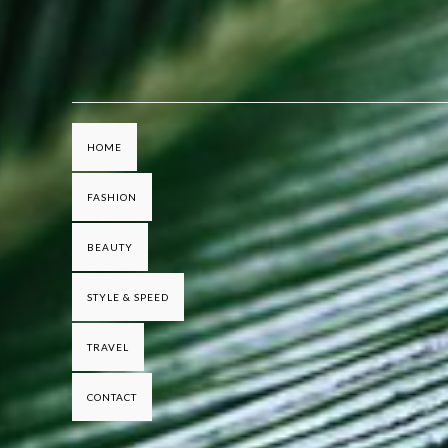
HOME
FASHION
BEAUTY
STYLE & SPEED
TRAVEL
CONTACT